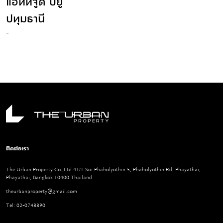
แอททิจูด บียู
ปทุมธานี
-
ติดต่อเรา
The Urban Property Co.,Ltd 41/1 Soi Phaholyothin 5, Phaholyothin Rd, Phayathai,
Phayathai, Bangkok 10400 Thailand
theurbanproperty@gmail.com
Tel: 02-0748890