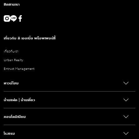
ติดตามเรา
เกี่ยวกับ ดิ เออเบิ้ล พร็อพเพอร์ตี้
เกี่ยวกับเรา
Urban Realty
Entrust Management
ทาวน์โฮม
บ้านแฝด | บ้านเดี่ยว
คอนโดมิเนียม
โรงแรม