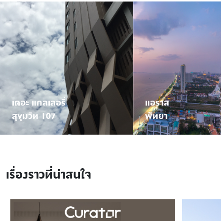
เดอะ แกลเลอรี่
แอราส
สุขุมวิท 107
พัทยา
เรื่องราวที่น่าสนใจ