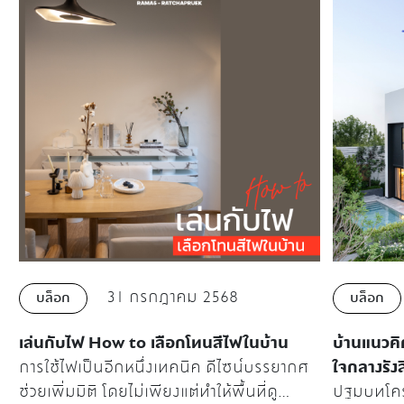
31 กรกฎาคม 2568
บล็อก
บล็อก
เล่นกับไฟ How to เลือกโทนสีไฟในบ้าน
บ้านแนวคิด
การใช้ไฟเป็นอีกหนึ่งเทคนิค ดีไซน์บรรยากศ
ใจกลางรัง
ช่วยเพิ่มมิติ โดยไม่เพียงแต่ทำให้พื้นที่ดู
ปฐมบทโคร