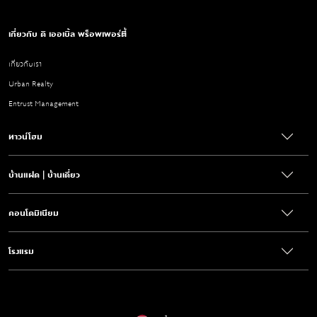
เกี่ยวกับ ดิ เออเบิ้ล พร็อพเพอร์ตี้
เกี่ยวกับเรา
Urban Realty
Entrust Management
ทาวน์โฮม
บ้านแฝด | บ้านเดี่ยว
คอนโดมิเนียม
โรงแรม