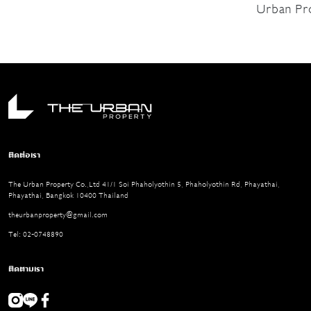
สวยงาม แต่ยังมีประโยชน์ด้านฟังก์ชันการใช้
Urban Property “CIVILAI
งาน ซึงสีของแสงไฟ สามารถวัดเป็นค่า
ความเป็น 
อุณหภูมิอุณหภูมิสี (Light Temperature) ได้
โดยวัดเป็นองศาเคลวิน (K) ที่ส่งผลต่ออารมณ์
และบรรยากาศภายในห้องได้
ติดต่อเรา
The Urban Property Co.,Ltd 41/1 Soi Phaholyothin 5, Phaholyothin Rd, Phayathai,
Phayathai, Bangkok 10400 Thailand
theurbanproperty@gmail.com
Tel: 02-0748890
ติดตามเรา