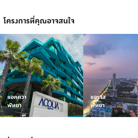
โครงการที่คุณอาจสนใจ
แอคควา
แอราส
พัทยา
พัทยา