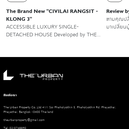
The Brand New "CIVILAI RANGSIT -
Review by 
KLONG 3"
ตามคุณปลื
ACCESSIBLE LUXURY SINGLE-
มาเปลี่ยนม
DETACHED HOUSE Developed by THE
พร้อมบรรย
URBAN PROPERTY "CIVILAI” RANGSIT -
ช่องแสงทุ
KLONG 3" ปฐมบทโครงการบ้านเดี่ยวแนวคิด
ชีวิตเมือง ครั้งแรกบนทำเลใจกลางรังสิต
ติดต่อเรา
The Urban Property Co.,Ltd 41/1 Soi Phaholyothin 5, Phaholyothin Rd, Phayathai,
Phayathai, Bangkok 10400 Thailand
theurbanproperty@gmail.com
Tel: 02-0748890