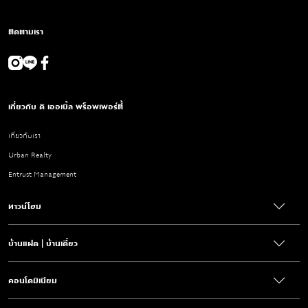
ติดตามเรา
เกี่ยวกับ ดิ เออเบิ้ล พร็อพเพอร์ตี้
เกี่ยวกับเรา
Urban Realty
Entrust Management
ทาวน์โฮม
บ้านแฝด | บ้านเดี่ยว
คอนโดมิเนียม