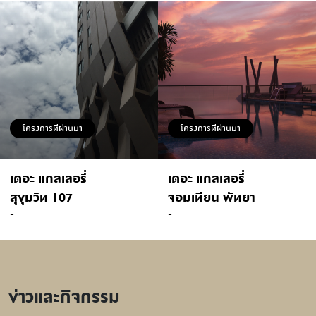
โครงการที่ผ่านมา
โครงการที่ผ่านมา
เดอะ แกลเลอรี่
เดอะ แกลเลอรี่
สุขุมวิท 107
จอมเทียน พัทยา
-
-
ข่าวและกิจกรรม