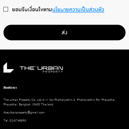
ยอมรับเงื่อนไขตาม
นโยบายความเป็นส่วนตัว
ส่ง
ติดต่อเรา
The Urban Property Co.,Ltd 41/1 Soi Phaholyothin 5, Phaholyothin Rd, Phayathai,
Phayathai, Bangkok 10400 Thailand
theurbanproperty@gmail.com
Tel: 02-0748890