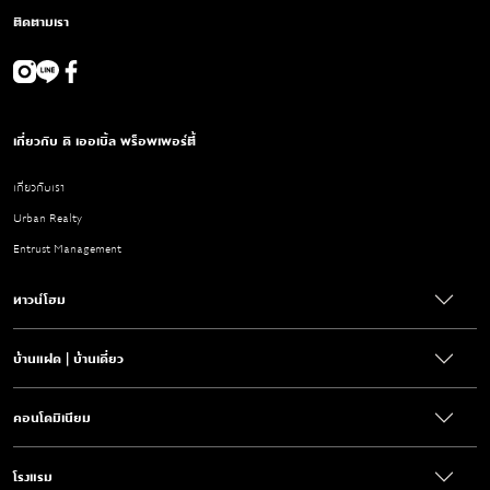
ติดตามเรา
เกี่ยวกับ ดิ เออเบิ้ล พร็อพเพอร์ตี้
เกี่ยวกับเรา
Urban Realty
Entrust Management
ทาวน์โฮม
บ้านแฝด | บ้านเดี่ยว
คอนโดมิเนียม
โรงแรม