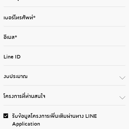
งบประมาณ
โครงการที่ท่านสนใจ
รับข้อมูลโครงการเพิ่มเติมผ่านทาง LINE
Application