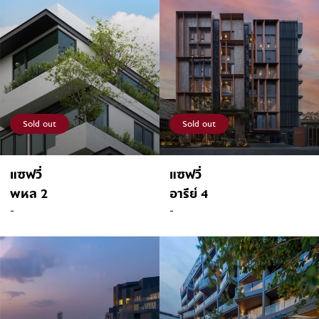
Sold out
Sold out
แซฟวี่
แซฟวี่
พหล 2
อารีย์ 4
-
-