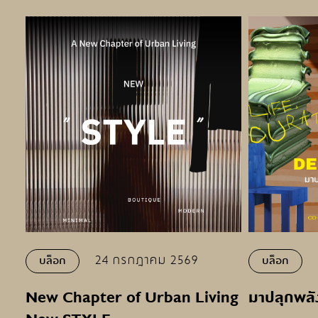
24 กรกฎาคม 2569
บล็อก
บล็อก
New Chapter of Urban Living
มาปลุกพลัง