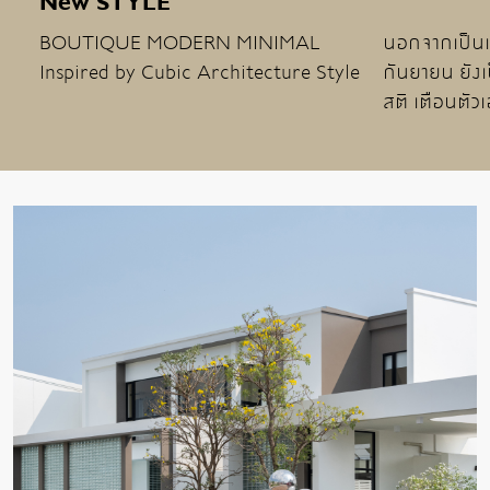
New STYLE
BOUTIQUE MODERN MINIMAL
นอกจากเป็นเ
Inspired by Cubic Architecture Style
กันยายน ยัง
สติ เตือนตัว
ก้าวมาเกือบจ
2025เหลืออีก
เป็นพิเศษ อีก
ไม่มีวันหยุดด้วย 55:) แต
เดือนสุดฮอต
จัดexhibition ทั่วโลก ทั้งที่ Hels
Vienna Oslo 
จับมากสุด คง
Week 2025