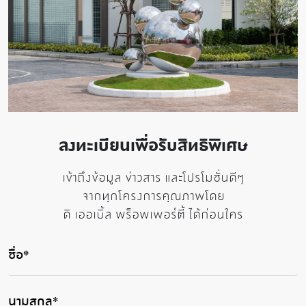
ลงทะเบียนเพื่อรับสิทธิพิเศษ
เข้าถึงข้อมูล ข่าวสาร และโปรโมชั่นดีๆ
จากทุกโครงการคุณภาพโดย
ดิ เออเบิ้ล พร็อพเพอร์ตี้ ได้ก่อนใคร