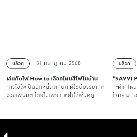
31 กรกฎาคม 2568
บล็อก
บล็อก
เล่นกับไฟ How to เลือกโทนสีไฟในบ้าน
"SAVVI P
การใช้ไฟเป็นอีกหนึ่งเทคนิค ดีไซน์บรรยากศ
จะดีแค่ไห
ช่วยเพิ่มมิติ โดยไม่เพียงแต่ทำให้พื้นที่ดู
ใจกลาง “อา
สวยงาม แต่ยังมีประโยชน์ด้านฟังก์ชันการใช้
รวม lifes
งาน ซึงสีของแสงไฟ สามารถวัดเป็นค่า
ทางที่สะด
อุณหภูมิอุณหภูมิสี (Light Temperature) ได้
จนถึง เสน่
โดยวัดเป็นองศาเคลวิน (K) ที่ส่งผลต่ออารมณ์
สร้างสรรค์ ทั้งหมดนี้ที่ทำให้อารีย์ ย่านสุดเท่
และบรรยากาศภายในห้องได้
ติดอันดับ