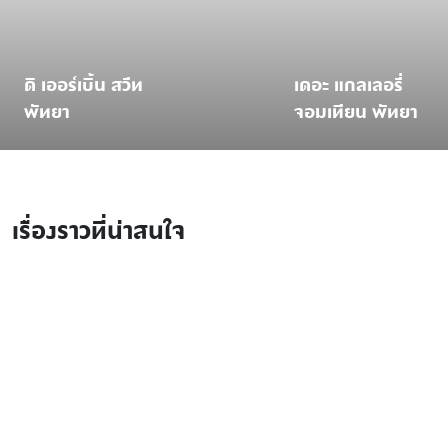
ดิ เออร์เบิ้น สวีท
เดอะ แกลเลอรี่
พัทยา
จอมเทียน พัทยา
เรื่องราวที่น่าสนใจ