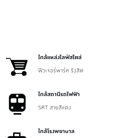
1 ห้องนอน
Creative
27.5 ตร.ม.
34.5 ตร.ม.
ใกล้แหล่งไลฟ์สไตล์
ฟิวเจอร์พาร์ค รังสิต
ใกล้สถานีรถไฟฟ้า
SRT สายสีแดง
ใกล้โรงพยาบาล