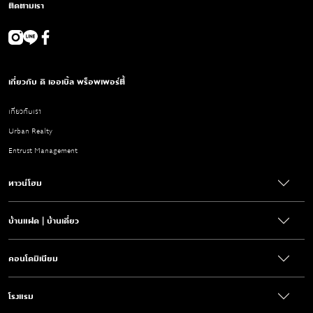
ติดตามเรา
เกี่ยวกับ ดิ เออเบิ้ล พร็อพเพอร์ตี้
เกี่ยวกับเรา
Urban Realty
Entrust Management
ทาวน์โฮม
บ้านแฝด | บ้านเดี่ยว
คอนโดมิเนียม
โรงแรม