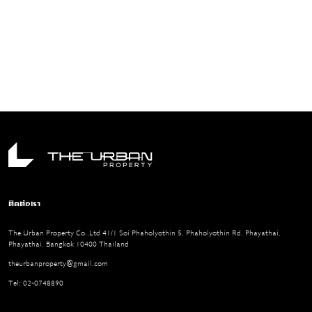
ติดต่อเรา
The Urban Property Co.,Ltd 41/1 Soi Phaholyothin 5, Phaholyothin Rd, Phayathai,
Phayathai, Bangkok 10400 Thailand
theurbanproperty@gmail.com
Tel: 02-0748890