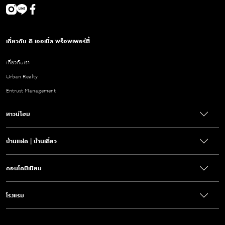
เกี่ยวกับ ดิ เออเบิ้ล พร็อพเพอร์ตี้
เกี่ยวกับเรา
Urban Realty
Entrust Management
ทาวน์โฮม
บ้านแฝด | บ้านเดี่ยว
คอนโดมิเนียม
โรงแรม