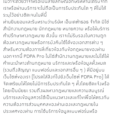
ไม่ว่าจะด้วยวาจาหรือเป็นลายลักษณ์อักษรที่ท่านได้รับจาก
เราหรือผ่านบริการจะไม่ถือเป็นการรับประกันใด ๆ ที่ไม่ได้
ระบุไว้อย่างชัดเจนในที่นี้
ท่านยินยอมและรับทราบว่าบริษัท เอ็นเดต้าธอธ จำกัด มิใช่
สำนักงานกฎหมาย นักกฎหมาย ทนายความ หรือให้บริการ
คำปรึกษาทางกฎหมาย ดังนั้น เราจะไม่รับรองในความถูก
ต้องทางกฎหมายหรือการบังคับใช้ได้ของเอกสารต่าง ๆ
สำหรับความต้องการที่เกี่ยวข้องกับข้อกฎหมายของท่าน
นอกจากนี้ PDPA Pro ไม่ใช่สำนักงานกฎหมายและไม่ได้ให้
คำแนะนำทางด้านกฎหมาย บริการและ/หรือข้อมูลทั้งหมด
(รวมถึงสัญญา แบบฟอร์มและเอกสารอื่น ๆ ) ที่มีอยู่บน
เว็บไซต์ของเรา [โปรดใส่ลิงก์ไปยังเว็บไซต์ PDPA Pro] ได้
จัดเตรียมให้โดยไม่มีการรับประกันใด ๆ ทั้งโดยชัดแจ้งหรือ
โดยเป็นนัยยะ รวมถึงผลทางกฎหมายและความสมบูรณ์
บริการและข้อมูลควรใช้เป็นแนวทางและแก้ไขเพื่อให้ตรงกับ
ความต้องการส่วนบุคคลของท่านเองและกฎหมายใน
ประเทศของท่าน การใช้บริการข้อมูลแบบฟอร์มหรือ