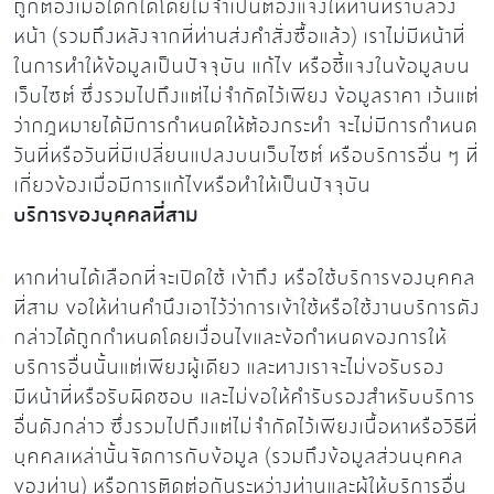
ถูกต้องเมื่อใดก็ได้โดยไม่จำเป็นต้องแจ้งให้ท่านทราบล่วง
หน้า (รวมถึงหลังจากที่ท่านส่งคำสั่งซื้อแล้ว) เราไม่มีหน้าที่
ในการทำให้ข้อมูลเป็นปัจจุบัน แก้ไข หรือชี้แจงในข้อมูลบน
เว็บไซต์ ซึ่งรวมไปถึงแต่ไม่จำกัดไว้เพียง ข้อมูลราคา เว้นแต่
ว่ากฎหมายได้มีการกำหนดให้ต้องกระทำ จะไม่มีการกำหนด
วันที่หรือวันที่มีเปลี่ยนแปลงบนเว็บไซต์ หรือบริการอื่น ๆ ที่
เกี่ยวข้องเมื่อมีการแก้ไขหรือทำให้เป็นปัจจุบัน
บริการของบุคคลที่สาม
หากท่านได้เลือกที่จะเปิดใช้ เข้าถึง หรือใช้บริการของบุคคล
ที่สาม ขอให้ท่านคำนึงเอาไว้ว่าการเข้าใช้หรือใช้งานบริการดัง
กล่าวได้ถูกกำหนดโดยเงื่อนไขและข้อกำหนดของการให้
บริการอื่นนั้นแต่เพียงผู้เดียว และทางเราจะไม่ขอรับรอง
มีหน้าที่หรือรับผิดชอบ และไม่ขอให้คำรับรองสำหรับบริการ
อื่นดังกล่าว ซึ่งรวมไปถึงแต่ไม่จำกัดไว้เพียงเนื้อหาหรือวิธีที่
บุคคลเหล่านั้นจัดการกับข้อมูล (รวมถึงข้อมูลส่วนบุคคล
ของท่าน) หรือการติดต่อกันระหว่างท่านและผู้ให้บริการอื่น