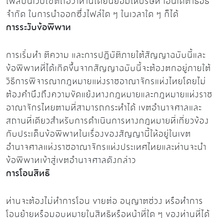
ไฟล์บนเว็บไซต์ถือว่าท่านได้ยินยอมให้บริษัท เอ็นเดต้าธอธ
จำกัด ในการนำออกซึ่งไฟล์ใด ๆ ในเวลาใด ๆ ก็ได้
การระงับข้อพิพาท
การเริ่มทำ ตีความ และการปฏิบัติภายใต้สัญญาฉบับนี้และ
ข้อพิพาทที่ได้เกิดขึ้นจากสัญญาฉบับนี้จะต้องตกอยู่ภายใต้
วิธีการพิจารณากฎหมายแห่งราชอาณาจักรแห่งไทยโดยไม่
ต้องคำนึงถึงความขัดแย้งทางกฎหมายและกฎหมายแห่งราช
อาณาจักรไทยตามที่สามารถกระทำได้ เขตอำนาจศาลและ
สถานที่เดียวสำหรับการดำเนินการทางกฎหมายที่เกี่ยวข้อง
กับประเด็นข้อพิพาทในเรื่องของสัญญานี้ให้อยู่ในเขต
อำนาจศาลแห่งราชอาณาจักรแห่งประเทศไทยและท่านจะนำ
ข้อพิพาทเข้าสู่เขตอำนาจศาลดังกล่าว
การโอนสิทธิ
ท่านจะต้องไม่ทำการโอน ขายต่อ อนุญาตช่วง หรือทำการ
โอนย้ายหรือมอบหมายในสิทธิหรือหน้าที่ใด ๆ ของท่านที่ได้