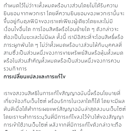
กำหนดไว้ไม่ว่าจะทั้งหมดหรือบางส่วนโดยไม่ได้รับความ
ยินยอมจากพวกเรา โดยที่ความยินยอมของพวกเรานั้นจะ
ขึ้นอยู่กับดุลพินิจของเราแต่เพียงผู้เดียวโดยและไม่มี
เงื่อนไขอื่นใด การโอนสิทธิหรือโอนย้ายใด ๆ ดังกล่าวจะ
ต้องเป็นโมฆะและไม่มีผล ทั้งนี้ เรามีอิสระที่จะโอนสิทธิ์หรือ
ภาระผูกพันใด ๆ ไม่ว่าทั้งหมดหรือบางส่วนให้กับบุคคลที่
สามซึ่งเป็นส่วนหนึ่งของการขายทรัพย์สินหรือหุ้นทั้งหมด
หรือในส่วนสำคัญทั้งหมดหรือเป็นส่วนหนึ่งของการควบ
รวมกิจการ
การเปลี่ยนแปลงและการแก้ไข
เราขอสงวนสิทธิในการแก้ไขสัญญาฉบับนี้หรือนโยบายที่
เกี่ยวข้องกับเว็บไซต์ หรือบริการในเวลาใดก็ได้ โดยจะมีผล
ทันทีเมื่อได้ทำการเผยแพร่สัญญาฉบับล่าสุดลงบนเว็บไซต์
โดยเราจะทำการระบุวันที่มีการแก้ไขลงไว้ข้างใต้ของสัญญา
การเข้าใช้งานเว็บไซต์ หลังจากที่มีการแก้ไขดังกล่าวจะถือ