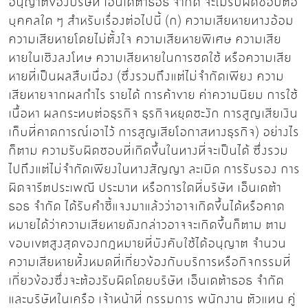
อนุญาตของบริษัท เอ็นเดต้าธอธ จำกัด จะไม่รับผิดชอบต่อ
บุคคลใด ๆ สำหรับเรื่องต่อไปนี้ (ก) ความเสียหายทางอ้อม
ความเสียหายโดยไม่ตั้งใจ ความเสียหายพิเศษ ความเสีย
หายในเชิงลงโทษ ความเสียหายในการชดใช้ หรือความเสีย
หายที่เป็นผลสืบเนื่อง (ซึ่งรวมถึงแต่ไม่จำกัดเพียง ความ
เสียหายจากผลกำไร รายได้ การค้าขาย ค่าความนิยม การใช้
เนื้อหา ผลกระทบต่อธุรกิจ ธุรกิจหยุดชะงัก การสูญเสียเงิน
เก็บที่คาดการณ์เอาไว้ การสูญเสียโอกาสทางธุรกิจ) อย่างไร
ก็ตาม ความรับผิดชอบที่เกิดขึ้นในทางที่จะเป็นได้ ซึ่งรวม
ไปถึงแต่ไม่จำกัดเพียงในทางสัญญา ละเมิด การรับรอง การ
ผิดจารีตประเพณี ประมาท หรือการใดที่บริษัท เอ็นเดต้า
ธอธ จำกัด ได้รับคำชี้แจงมาแล้วว่าอาจเกิดขึ้นได้หรือคาด
หมายได้ว่าความเสียหายดังกล่าวอาจจะเกิดขึ้นก็ตาม ตาม
ขอบเขตสูงสุดของกฎหมายที่บังคับใช้ได้อนุญาต จำนวน
ความเสียหายทั้งหมดที่เกี่ยวข้องกับบริการหรือกิจกรรมที่
เกี่ยวข้องซึ่งจะต้องรับผิดโดยบริษัท เอ็นเดต้าธอธ จำกัด
และบริษัทในเครือ เจ้าหน้าที่ กรรมการ พนักงาน ตัวแทน คู่