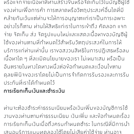
หรือแจกจ่ายเนื้อหาที่ท่านสร้างขึ้นหรือจัดเก็บไว้ในบัญชีผู้ใช้
ของท่านเพื่อการค้า การตลาดหรือวัตถุประสงค์อื่นใดที่มี
คล้ายกันเว้นแต่ท่านจะให้การอนุญาตแก่เราเป็นการเฉพาะ
อย่างไรก็ตาม ท่านให้สิทธิแก่เราในการเข้าถึง คัดลอก แจก
จ่าย จัดเก็บ ส่ง จัดรูปแบบใหม่และแสดงเนื้อหาของบัญชีผู้
ใช้ของท่านตามที่กำหนดไว้สำหรับวัตถุประสงค์ในการให้
บริการแก่ท่านเท่านั้น เราขอสงวนสิทธิในการปฏิเสธหรือลบ
เนื้อหาใด ๆ ที่ละเมิดนโยบายของเรา ไม่เหมาะสม หรือเป็น
อันตรายในทางใดทางหนึ่งต่อข้อกำหนดและเงื่อนไขตาม
ดุลยพินิจของเราโดยไม่เป็นการจำกัดการรับรองและการรับ
ประกันที่เราได้กำหนดไว้
การเรียกเก็บเงินและชำระเงิน
ท่านจะต้องชำระค่าธรรมเนียมหรือเงินเพิ่มของบัญชีการใช้
งานของท่านตามค่าธรรมเนียม เงินเพิ่ม และข้อกำหนดเรื่อง
การเรียกเก็บเงินเมื่อถึงครบกำหนดชำระ ในกรณีที่มีการนำ
เสนอบริการแบบทดลองใช้โดยไม่เสียค่าใช้จ่าย ท่านอาจ