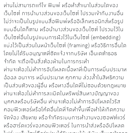
ท่านไม่สามารถแก้ไข พิมพ์ หรือทำสำเนาในส่วนใดของ
เว็บไซต์ การนำบางส่วนของเว็บไซต์ ไปรวมเข้ากับงานอื่น
ไม่ว่าจะเป็นในรูปแบบสื่อพิมพ์หรืออิเล็กทรอนิกส์หรือรูป
แบบอื่นใดก็ตาม หรือนำบางส่วนของเว็บไซต์ ไปรวมไว้ใน
เว็บไซต์อื่นในรูปแบบการฝังไว้ในเว็บไซต์ (embedding)
แบ่งไว้เป็นส่วนในหน้าเว็บไซต์ (framing) หรือวิธีการอื่นใด
โดยไม่ได้รับอนุญาตที่ชัดแจ้งจากบริษัท เอ็นเดต้าธอธ
จำกัด จะถือเป็นสิ่งต้องห้ามในการกระทำ
ท่านจะต้องไม่ทำการอัปโหลดเนื้อหาที่เป็นการหมิ่นประมาท
ฉ้อฉล อนาจาร หมิ่นประมาท คุกคาม ล่วงล้ำในสิทธิความ
เป็นส่วนตัวของผู้อื่น หรือทางอื่นใดที่ไม่ชอบด้วยกฎหมาย
ท่านจะต้องไม่ทำการละเมิดในทรัพย์สินทางปัญญาของ
บุคคลหรือบริษัทอื่น ท่านจะต้องไม่ทำการอัปโหลดไวรัส
คอมพิวเตอร์หรือโค้ดอื่นใดที่จัดทำขึ้นเพื่อทำให้เกิดความ
ขัดข้อง เสียหาย หรือจำกัดระบบการทำงานของซอฟต์แวร์
หรือฮาร์ดแวร์ของคอมพิวเตอร์ ในการนำส่งหรืออัปโหลด