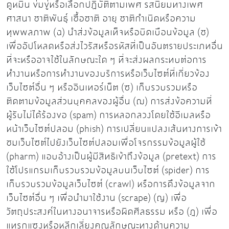
ดูหมิ่น ข่มขู่หรือเลือกปฏิบัติตามเพศ รสนิยมทางเพศ
ศาสนา ชาติพันธุ์ เชื้อชาติ อายุ ชาติกำเนิดหรือความ
ทุพพลภาพ (ฉ) นำส่งข้อมูลเท็จหรือบิดเบือนข้อมูล (ช)
เพื่ออัปโหลดหรือส่งไวรัสหรือรหัสที่เป็นอันตรายประเภทอื่น
ที่จะหรืออาจใช้ในลักษณะใด ๆ ที่จะส่งผลกระทบต่อการ
ทำงานหรือการทำงานของบริการหรือเว็บไซต์ที่เกี่ยวข้อง
เว็บไซต์อื่น ๆ หรืออินเทอร์เน็ต (ซ) เก็บรวบรวมหรือ
ติดตามข้อมูลส่วนบุคคลของผู้อื่น (ฌ) การส่งข้อความที่
ผู้รับไม่ได้ร้องขอ (spam) การหลอกลวงโดยใช้อีเมลหรือ
หน้าเว็บไซต์ปลอม (phish) การเปลี่ยนแปลงเส้นทางการเข้า
ชมเว็บไซต์ไปยังเว็บไซต์ปลอมเพื่อโจรกรรมข้อมูลผู้ใช้
(pharm) แอบอ้างเป็นผู้มีสิทธิเข้าถึงข้อมูล (pretext) การ
ใช้โปรแกรมเก็บรวบรวมข้อมูลบนเว็บไซต์ (spider) การ
เก็บรวบรวมข้อมูลเว็บไซต์ (crawl) หรือการดึงข้อมูลจาก
เว็บไซต์อื่น ๆ เพื่อนำมาใช้งาน (scrape) (ญ) เพื่อ
วัตถุประสงค์ในทางอนาจารหรือผิดศีลธรรม หรือ (ฎ) เพื่อ
แทรกแซงหรือหลีกเลี่ยงคุณลักษณะทางด้านความ