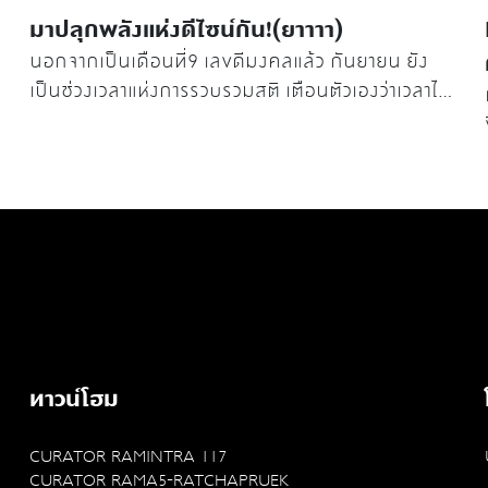
มาปลุกพลังแห่งดีไซน์กัน!(ยาาาา)
นอกจากเป็นเดือนที่9 เลขดีมงคลแล้ว กันยายน ยัง
เป็นช่วงเวลาแห่งการรวบรวมสติ เตือนตัวเองว่าเวลาได้
พาเราเดินทางก้าวมาเกือบจะถึงโค้งสุดท้ายของปี
2025เหลืออีกไม่มาก เราต้องมุ่งมั่นทำงานเป็นพิเศษ
อีกเหตุผลก็เพราะว่าเป็นเดือนที่ไม่มีวันหยุดด้วย 55:)
แต่กันยายนยังเป็นเดือนสุดฮอตของแวดวงดีไซน์
เพราะมีการจัดexhibition ทั่วโลก ทั้งที่ Helsinki
Vienna Oslo Singapore แต่งานที่ออร่าจับมากสุด
คงจะหนีไม่พ้นParis Design Week 2025
ทาวน์โฮม
CURATOR RAMINTRA 117
CURATOR RAMA5-RATCHAPRUEK