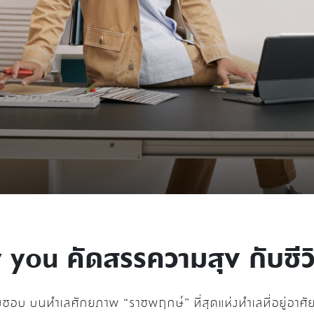
 you คัดสรรความสุข กับชีวิ
 บนทำเลศักยภาพ “ราชพฤกษ์” ที่สุดแห่งทำเลที่อยู่อาศั