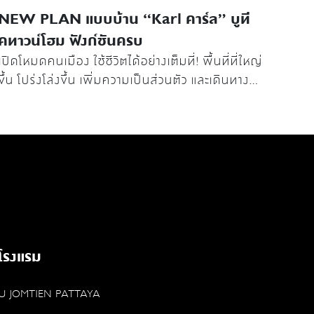
NEW PLAN แบบบ้าน “Karl คาร์ล” บูที
คทาวน์โฮม ฟังก์ชันครบ
เปิดโหมดคนเมือง ใช้ชีวิตได้อย่างเต็มที่! พื้นที่ที่ใหญ่
ขึ้น โปร่งโล่งขึ้น เพิ่มความเป็นส่วนตัว และเดินทาง
สะดวก บ้านใกล้รถไฟฟ้า 2 สาย “คิวเรเตอร์
ศรีนครินทร์ - เทพารักษ์”
โรงแรม
U JOMTIEN PATTAYA