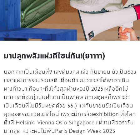
มาปลุกพลังแห่งดีไซน์กัน!(ยาาาา)
นอกจากเป็นเดือนที่9 เลขดีมงคลแล้ว กันยายน ยังเป็นช่วง
เวลาแห่งการรวบรวมสติ เตือนตัวเองว่าเวลาได้พาเราเดิน
ทางก้าวมาเกือบจะถึงโค้งสุดท้ายของปี 2025เหลืออีกไม่
มาก เราต้องมุ่่งมั่นทำงานเป็นพิเศษ อีกเหตุผลก็เพราะว่า
เป็นเดือนที่ไม่มีวันหยุดด้วย 55:) แต่กันยายนยังเป็นเดือน
สุดฮอตของแวดวงดีไซน์ เพราะมีการจัดexhibition ทั่วโลก
ทั้งที่ Helsinki Vienna Oslo Singapore แต่งานที่ออร่าจับ
มากสุด คงจะหนีไม่พ้นParis Design Week 2025