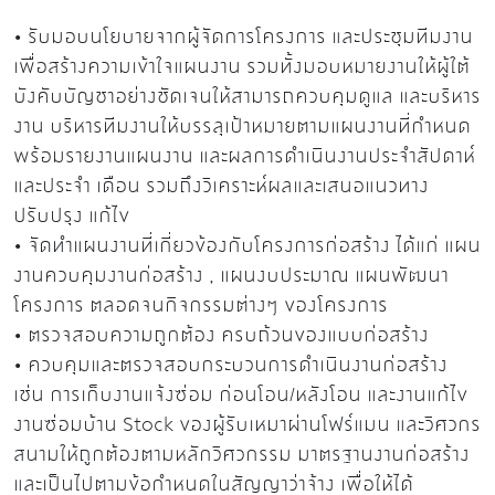
•
รับมอบนโยบายจากผู้จัดการโครงการ และประชุมทีมงาน
เพื่อสร้างความเข้าใจแผนงาน รวมทั้งมอบหมายงานให้ผู้ใต้
บังคับบัญชาอย่างชัดเจนให้สามารถควบคุมดูแล และบริหาร
งาน บริหารทีมงานให้บรรลุเป้าหมายตามแผนงานที่กำหนด
พร้อมรายงานแผนงาน และผลการดำเนินงานประจำสัปดาห์
และประจำ เดือน รวมถึงวิเคราะห์ผลและเสนอแนวทาง
ปรับปรุง แก้ไข
•
จัดทำแผนงานที่เกี่ยวข้องกับโครงการก่อสร้าง ได้แก่ แผน
งานควบคุมงานก่อสร้าง
,
แผนงบประมาณ แผนพัฒนา
โครงการ ตลอดจนกิจกรรมต่างๆ ของโครงการ
•
ตรวจสอบความถูกต้อง ครบถ้วนของแบบก่อสร้าง
•
ควบคุมและตรวจสอบกระบวนการดำเนินงานก่อสร้าง
เช่น การเก็บงานแจ้งซ่อม ก่อนโอน
/
หลังโอน และงานแก้ไข
งานซ่อมบ้าน
Stock
ของผู้รับเหมาผ่านโฟร์แมน และวิศวกร
สนามให้ถูกต้องตามหลักวิศวกรรม มาตรฐานงานก่อสร้าง
และเป็นไปตามข้อกำหนดในสัญญาว่าจ้าง เพื่อให้ได้