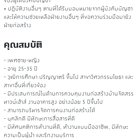
ของผู้ใต้บังคับบัญชา
•
ปฏิบัติงานอื่นๆ ตามที่ได้รับมอบหมายจากผู้บังคับบัญชา
และให้ความช่วยเหลือฝ่ายงานอื่นๆ ที่ขอความร่วมมือมายัง
ฝ่ายก่อสร้าง
คุณสมบัติ
-
เพศชาย
-
หญิง
-
อายุ
25-35
ปี
-
วุฒิการศึกษา ปริญญาตรี ขึ้นไป สาขาวิศวกรรมโยธา และ
สาขาอื่นที่เกี่ยวข้อง
-
มีประสบการณ์ในด้านการควบคุมงานก่อสร้างบ้านจัดสรร
ทาวน์เฮ้าส์ งานอาคารสูง อย่างน้อย
5
ปีขึ้นไป
-
สามารถบริหารจัดการคนงานก่อสร้างได้
-
บุคลิกดี มีทักษะการสื่อสารที่ดี
-
มีทัศนคติการทำงานที่ดี
,
ทำงานแบบมืออาชีพ
,
มีทักษะ
ความเป็นผู้นำ และรักงานบริการ