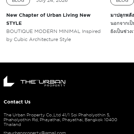
July 24, 2026
BLOG
BLOG
New Chapter of Urban Living New
มาปลุกพลัง
STYLE
นอกจากเป็น
BOUTIQUE MODERN MINIMAL Inspired
ยังเป็นช่ว
by Cubic Architecture Style
ว่าเวลาได้
สุดท้ายของปี 2025เหลืออีกไม่มาก เราต้อง
ทำงานเป็นพิ
ไม่มีวันหยุดด้วย 55:) แต
ฮอตของแวด
ทั่วโลก ทั
แต่งานที่อ
Design W
Contact Us
The Urban Property Co.,Ltd 41/1 Soi Phaholyothin 5,
Phaholyothin Rd, Phayathai, Phayathai, Bangkok 10400
Thailand
theurbanproperty@gmail.com