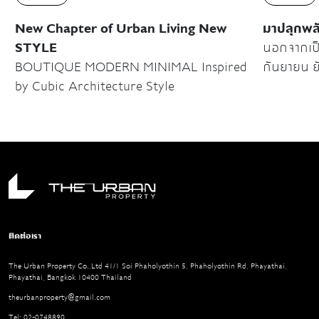
New Chapter of Urban Living New
มาปลุกพลั
STYLE
นอกจากเป็
BOUTIQUE MODERN MINIMAL Inspired
กันยายน ย
by Cubic Architecture Style
เตือนตัวเอ
เกือบจะถึงโค้งสุ
มาก เราต้อ
ก็เพราะว่าเ
กันยายนยั
เพราะมีการจัดexh
Helsinki 
ออร่าจับม
ติดต่อเรา
Week 20
The Urban Property Co.,Ltd 41/1 Soi Phaholyothin 5, Phaholyothin Rd, Phayathai,
Phayathai, Bangkok 10400 Thailand
theurbanproperty@gmail.com
Tel: 02-0748890