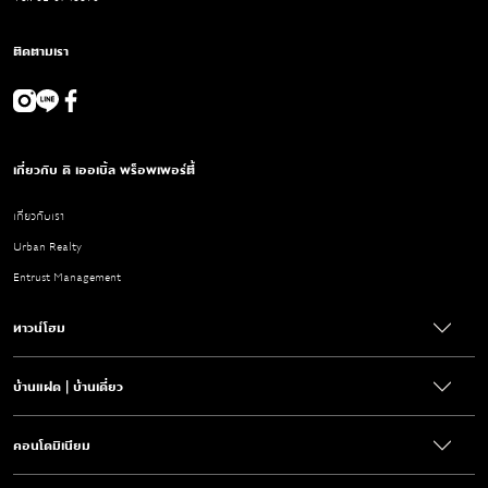
ติดตามเรา
เกี่ยวกับ ดิ เออเบิ้ล พร็อพเพอร์ตี้
เกี่ยวกับเรา
Urban Realty
Entrust Management
ทาวน์โฮม
บ้านแฝด | บ้านเดี่ยว
คอนโดมิเนียม